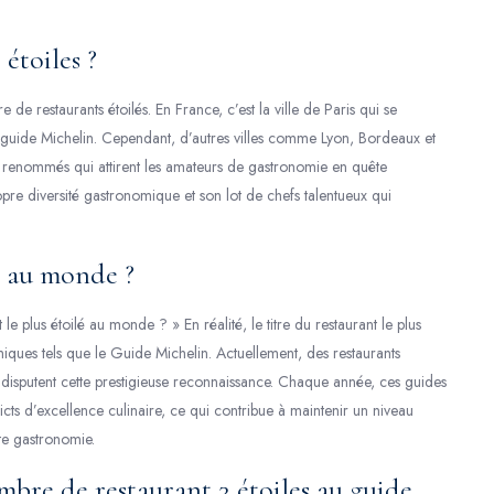
 étoiles ?
 de restaurants étoilés. En France, c’est la ville de Paris qui se
u guide Michelin. Cependant, d’autres villes comme Lyon, Bordeaux et
és renommés qui attirent les amateurs de gastronomie en quête
opre diversité gastronomique et son lot de chefs talentueux qui
lé au monde ?
 le plus étoilé au monde ? » En réalité, le titre du restaurant le plus
iques tels que le Guide Michelin. Actuellement, des restaurants
 disputent cette prestigieuse reconnaissance. Chaque année, ces guides
tricts d’excellence culinaire, ce qui contribue à maintenir un niveau
te gastronomie.
mbre de restaurant 3 étoiles au guide