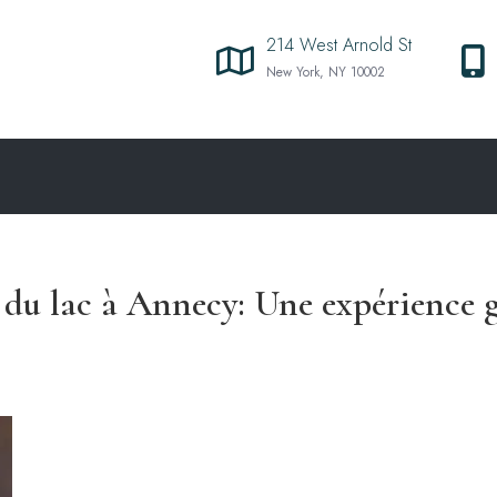
214 West Arnold St
New York, NY 10002
 du lac à Annecy: Une expérience