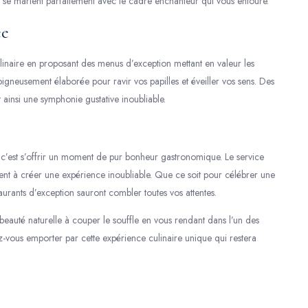
 se marient parfaitement avec le cadre enchanteur qui vous entoure.
ée
 culinaire en proposant des menus d’exception mettant en valeur les
igneusement élaborée pour ravir vos papilles et éveiller vos sens. Des
 ainsi une symphonie gustative inoubliable.
 c’est s’offrir un moment de pur bonheur gastronomique. Le service
uent à créer une expérience inoubliable. Que ce soit pour célébrer une
aurants d’exception sauront combler toutes vos attentes.
 beauté naturelle à couper le souffle en vous rendant dans l’un des
ez-vous emporter par cette expérience culinaire unique qui restera