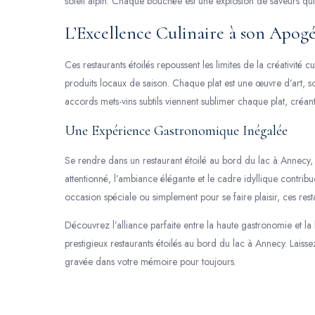
soleil alpin. Chaque bouchée est une explosion de saveurs qui
L’Excellence Culinaire à son Apog
Ces restaurants étoilés repoussent les limites de la créativité
produits locaux de saison. Chaque plat est une œuvre d’art, so
accords mets-vins subtils viennent sublimer chaque plat, créant
Une Expérience Gastronomique Inégalée
Se rendre dans un restaurant étoilé au bord du lac à Annecy,
attentionné, l’ambiance élégante et le cadre idyllique contrib
occasion spéciale ou simplement pour se faire plaisir, ces rest
Découvrez l’alliance parfaite entre la haute gastronomie et la
prestigieux restaurants étoilés au bord du lac à Annecy. Laiss
gravée dans votre mémoire pour toujours.