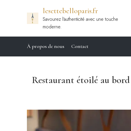
Passer
lesettebelloparis.fr
au
contenu
Savourez l'authenticité avec une touche
moderne.
À propos de nous
Contact
Restaurant étoilé au bord