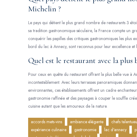
Michelin ?
Le pays qui détient le plus grand nombre de restaurants 3 étoi
sa tradition gastronomique séculaire, la France compte un gra
conquérir les papilles des critiques gastronomiques les plus exi
bord du lac à Annecy, sont reconnus pour leur excellence et l
Quel est le restaurant avec la plus
Pour ceux en quête du restaurant offrant la plus belle vue à A
incontestablement. Avec leurs terrasses panoramiques donnant 
environnantes, ces établissements offrent un cadre enchanteu
gastronomie raffinée et des paysages à couper le souffle crée
cuisine autant que les amoureux de la nature.
accords mets-vins
ambiance élégante
chefs talentue
expérience culinaire
gastronomie
lac d'annecy
p