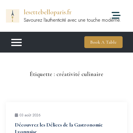
Passer
lesettebelloparis.fr
au
contenu
Savourez l'authenticité avec une touche moderne.
Book A Table
Étiquette :
créativité culinaire
03 août 2026
Découvrez les Délices de la Gastronomie
Lyonnaise