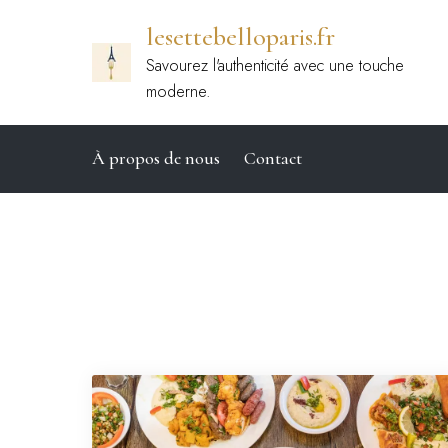
Passer
lesettebelloparis.fr
au
contenu
Savourez l'authenticité avec une touche
moderne.
À propos de nous
Contact