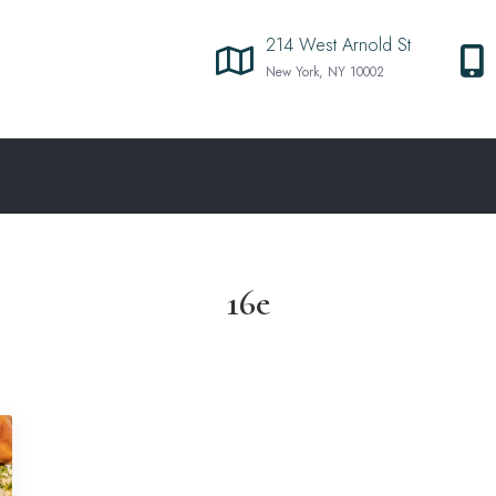
214 West Arnold St
New York, NY 10002
16e