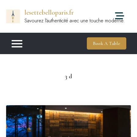
Passer
lesettebelloparis.fr
au
contenu
Savourez l'authenticité avec une touche moderne.
Book A Table
3 d