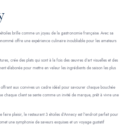
y
3 étoiles brille comme un joyau de la gastronomie française. Avec sa
 renommé offre une expérience culinaire inoubliable pour les amateurs
xtures, crée des plats qui sont à la fois des œuvres d’art visuelles et des
nt élaborée pour mettre en valeur les ingrédients de saison les plus
e, offrant aux convives un cadre idéal pour savourer chaque bouchée
e que chaque client se sente comme un invité de marque, prêt à vivre une
ire plaisir, le restaurant 3 étoiles d’Annecy est l’endroit parfait pour
promet une symphonie de saveurs exquises et un voyage gustatif