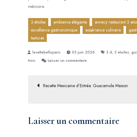
mémoire.
3 étoiles
ambiance élégante
annecy restaurant 3 etoi
excellence gastronomique
expérience culinaire
gast
textures
,
,
03 juin 2026
3 d
3 etoiles
gui
sur
trois
Laisser un commentaire
Découvrez
l’Excellence
Culinaire
Navigation
Recette Mexicaine d’Entrée: Guacamole Maison
du
Restaurant
de
3
Étoiles
l’article
Laisser un commentaire
à
Annecy