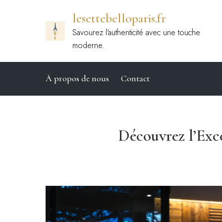
Passer
lesettebelloparis.fr
au
contenu
Savourez l'authenticité avec une touche
moderne.
À propos de nous
Contact
Découvrez l’Exc