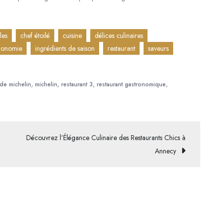
les
chef étoilé
cuisine
délices culinaires
ronomie
ingrédients de saison
restaurant
saveurs
,
,
,
,
de michelin
michelin
restaurant 3
restaurant gastronomique
Découvrez l’Élégance Culinaire des Restaurants Chics à
Annecy