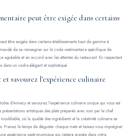
imentaire peut être exigée dans certains
re peut être exigée dans certains établissements haut de gamme à
mmandé de se renseigner sur le code vestimentaire spécifique de
ce agréable et en accord avec les attentes du restaurant. En respectant
s dans un cadre élégant et sophistiqué.
 et savourez l’expérience culinaire
étoiles d’Annecy et savourez l’expérience culinaire unique qui vous est
 présentations artistiques des plats préparés avec soin par le chef
noubliable, où la qualité des ingrédients et la créativité culinaire se
es. Prenez le temps de déguster chaque mets et laissez-vous imprégner
 une expérience gastronomique qui restera gravée dans votre