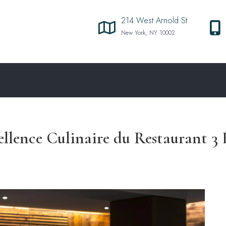
214 West Arnold St
New York, NY 10002
ellence Culinaire du Restaurant 3 