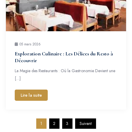
05 mars 2026
Exploration Culinaire : Les Délices du Resto à
Découvrir
La Magie des Restaurants : Où la Gastronomie Devient une
[…]
Lire la suite
Pagination
1
2
3
Suivant