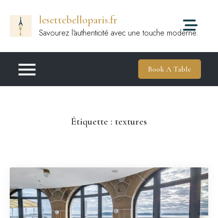
Passer
lesettebelloparis.fr
au
contenu
Savourez l'authenticité avec une touche moderne.
Book A Table
Étiquette :
textures