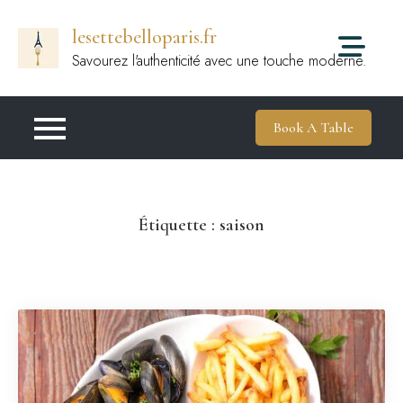
Passer
lesettebelloparis.fr
au
contenu
Savourez l'authenticité avec une touche moderne.
Book A Table
Étiquette :
saison