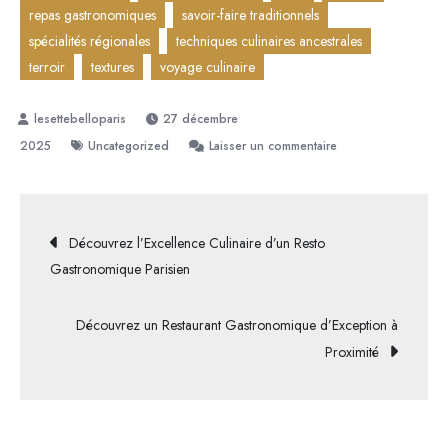
repas gastronomiques
savoir-faire traditionnels
spécialités régionales
techniques culinaires ancestrales
terroir
textures
voyage culinaire
27 décembre
sur
2025
Uncategorized
Laisser un commentaire
Exploration
des
Délices
Navigation
Découvrez l’Excellence Culinaire d’un Resto
Gastronomiques
Gastronomique Parisien
Français
de
Découvrez un Restaurant Gastronomique d’Exception à
l’article
Proximité