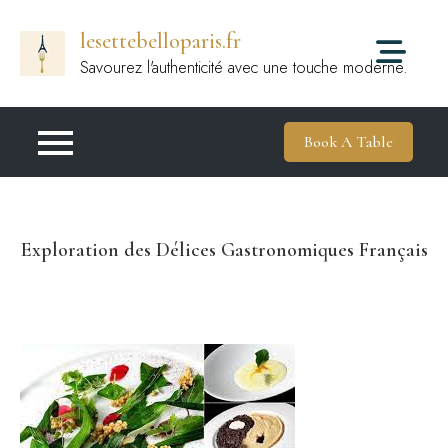
Passer
lesettebelloparis.fr
au
contenu
Savourez l'authenticité avec une touche moderne.
Book A Table
Exploration des Délices Gastronomiques Français