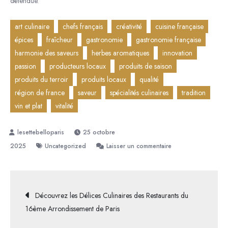
détendue.
art culinaire
chefs français
créativité
cuisine française
épices
fraîcheur
gastronomie
gastronomie française
harmonie des saveurs
herbes aromatiques
innovation
passion
producteurs locaux
produits de saison
produits du terroir
produits locaux
qualité
région de france
saveur
spécialités culinaires
tradition
vin et plat
vitalité
25 octobre
sur
2025
Uncategorized
Laisser un commentaire
Exploration
de
l’Art
Navigation
Découvrez les Délices Culinaires des Restaurants du
de
16ème Arrondissement de Paris
la
de
Gastronomie