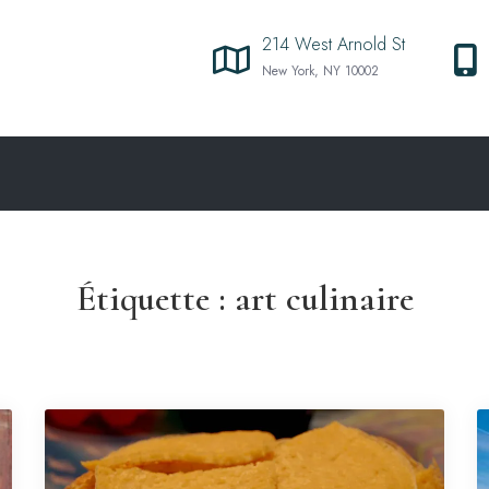
214 West Arnold St
New York, NY 10002
Étiquette :
art culinaire