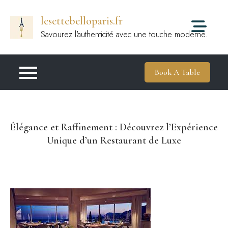
Passer
lesettebelloparis.fr
au
contenu
Savourez l'authenticité avec une touche moderne.
Book A Table
Élégance et Raffinement : Découvrez l’Expérience
Unique d’un Restaurant de Luxe