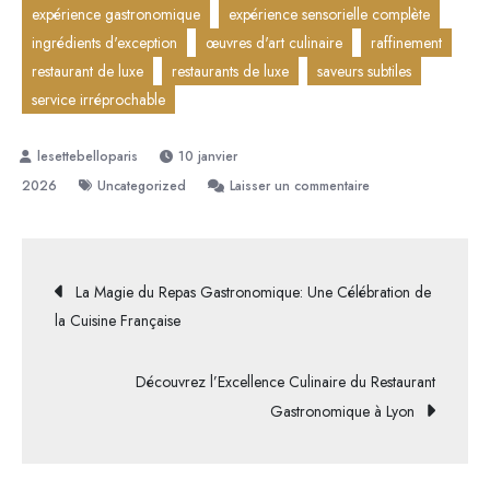
expérience gastronomique
expérience sensorielle complète
ingrédients d'exception
œuvres d'art culinaire
raffinement
restaurant de luxe
restaurants de luxe
saveurs subtiles
service irréprochable
10 janvier
sur
2026
Uncategorized
Laisser un commentaire
Élégance
et
Raffinement
Navigation
La Magie du Repas Gastronomique: Une Célébration de
:
la Cuisine Française
Découvrez
de
l’Expérience
Découvrez l’Excellence Culinaire du Restaurant
Unique
l’article
Gastronomique à Lyon
d’un
Restaurant
de