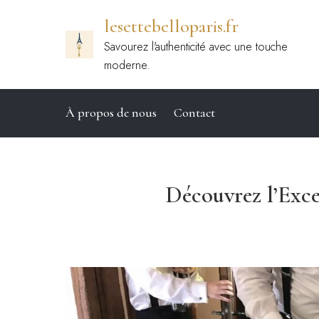
Passer
lesettebelloparis.fr
au
contenu
Savourez l'authenticité avec une touche
moderne.
À propos de nous
Contact
Découvrez l’Exce