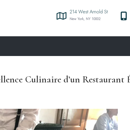
214 West Arnold St
New York, NY 10002
llence Culinaire d’un Restaurant 