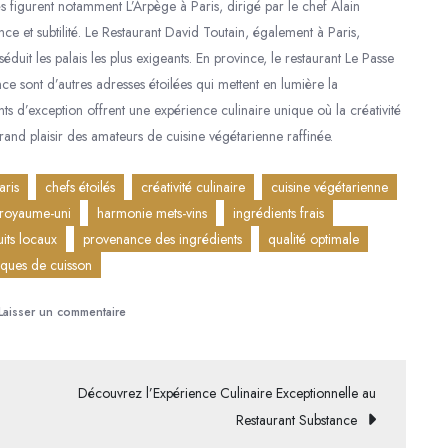
 figurent notamment L’Arpège à Paris, dirigé par le chef Alain
e et subtilité. Le Restaurant David Toutain, également à Paris,
duit les palais les plus exigeants. En province, le restaurant Le Passe
sont d’autres adresses étoilées qui mettent en lumière la
ts d’exception offrent une expérience culinaire unique où la créativité
grand plaisir des amateurs de cuisine végétarienne raffinée.
aris
chefs étoilés
créativité culinaire
cuisine végétarienne
 royaume-uni
harmonie mets-vins
ingrédients frais
its locaux
provenance des ingrédients
qualité optimale
iques de cuisson
sur
Laisser un commentaire
Découvrez
l’Excellence
Culinaire
Découvrez l’Expérience Culinaire Exceptionnelle au
d’un
Restaurant Substance
Restaurant