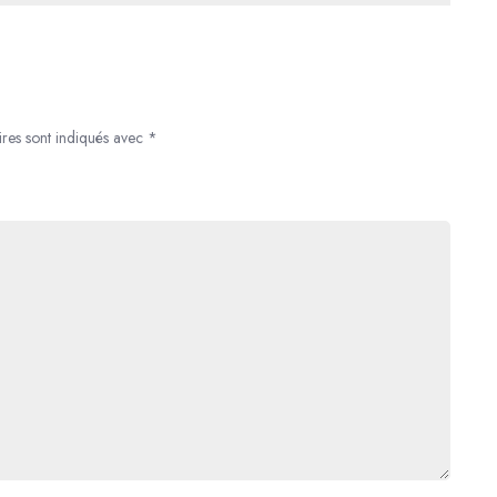
Étoilé
Végétarien
ires sont indiqués avec
*