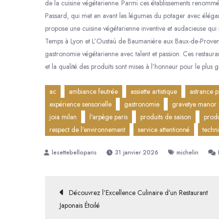
de la cuisine végétarienne. Parmi ces établissements renommés
Passard, qui met en avant les légumes du potager avec éléganc
propose une cuisine végétarienne inventive et audacieuse qui sé
Temps à Lyon et L’Oustaù de Baumanière aux Baux-de-Provence 
gastronomie végétarienne avec talent et passion. Ces restauran
et la qualité des produits sont mises à l’honneur pour le plus 
ac
ambiance feutrée
assiette artistique
astrance p
expérience sensorielle
gastronomie
gravetye manor
joia milan
l'arpège paris
produits de saison
produ
respect de l'environnement
service attentionné
techn
31 janvier 2026
michelin
Navigation
Découvrez l’Excellence Culinaire d’un Restaurant
Japonais Étoilé