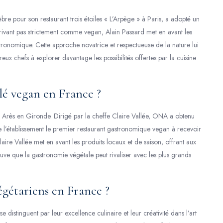
lèbre pour son restaurant trois étoiles « L’Arpège » à Paris, a adopté un
rivant pas strictement comme vegan, Alain Passard met en avant les
tronomique. Cette approche novatrice et respectueuse de la nature lui
ux chefs à explorer davantage les possibilités offertes par la cuisine
lé vegan en France ?
à Arès en Gironde. Dirigé par la cheffe Claire Vallée, ONA a obtenu
e l’établissement le premier restaurant gastronomique vegan à recevoir
Claire Vallée met en avant les produits locaux et de saison, offrant aux
uve que la gastronomie végétale peut rivaliser avec les plus grands
végétariens en France ?
se distinguent par leur excellence culinaire et leur créativité dans l’art