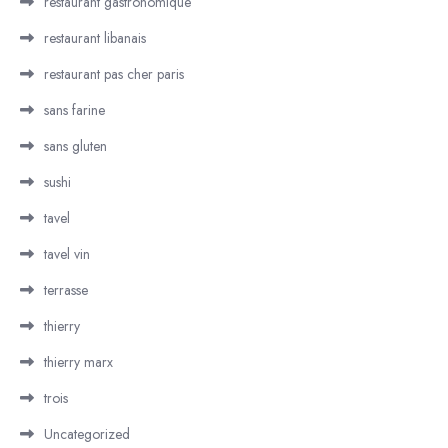
restaurant gastronomique
restaurant libanais
restaurant pas cher paris
sans farine
sans gluten
sushi
tavel
tavel vin
terrasse
thierry
thierry marx
trois
Uncategorized