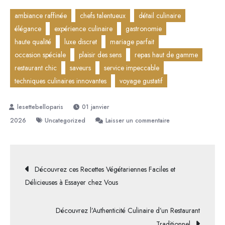
ambiance raffinée
chefs talentueux
détail culinaire
élégance
expérience culinaire
gastronomie
haute qualité
luxe discret
mariage parfait
occasion spéciale
plaisir des sens
repas haut de gamme
restaurant chic
saveurs
service impeccable
techniques culinaires innovantes
voyage gustatif
01 janvier
sur
2026
Uncategorized
Laisser un commentaire
Découvrez
l’Élégance
Culinaire
Navigation
Découvrez ces Recettes Végétariennes Faciles et
d’un
Délicieuses à Essayer chez Vous
Restaurant
de
Chic
Découvrez l’Authenticité Culinaire d’un Restaurant
l’article
Traditionnel