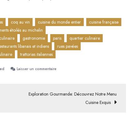
es
coq au vin
cuisine du monde entier
cuisine française
ments étoilés au michelin
culinaire
gastronomie
paris
quartier culinaire
estaurants libanais et indiens
rues pavées
ulinaire
trattorias italiennes
sur
zed
Laisser un commentaire
Découvrez
les
Saveurs
Exploration Gourmande: Découvrez Notre Menu
Exquises
Cuisine Exquis
d’un
Restaurant
à
Paris