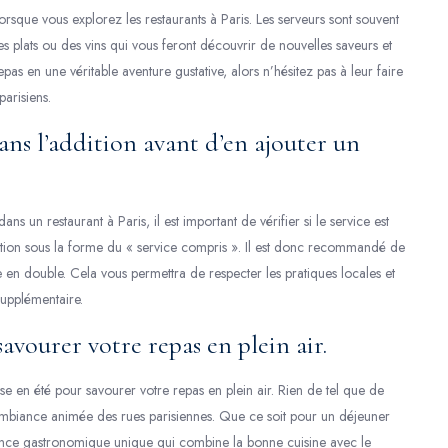
que vous explorez les restaurants à Paris. Les serveurs sont souvent
 plats ou des vins qui vous feront découvrir de nouvelles saveurs et
pas en une véritable aventure gustative, alors n’hésitez pas à leur faire
parisiens.
dans l’addition avant d’en ajouter un
s un restaurant à Paris, il est important de vérifier si le service est
ddition sous la forme du « service compris ». Il est donc recommandé de
e en double. Cela vous permettra de respecter les pratiques locales et
supplémentaire.
savourer votre repas en plein air.
asse en été pour savourer votre repas en plein air. Rien de tel que de
 l’ambiance animée des rues parisiennes. Que ce soit pour un déjeuner
ience gastronomique unique qui combine la bonne cuisine avec le