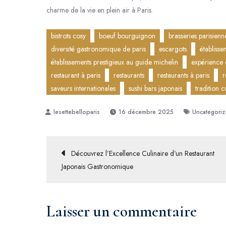
charme de la vie en plein air à Paris.
bistrots cosy
boeuf bourguignon
brasseries parisienn
diversité gastronomique de paris
escargots
établisse
établissements prestigieux au guide michelin
expérience 
restaurant à paris
restaurants
restaurants à paris
r
saveurs internationales
sushi bars japonais
tradition c
16 décembre 2025
Uncategori
Navigation
Découvrez l’Excellence Culinaire d’un Restaurant
Japonais Gastronomique
de
l’article
Laisser un commentaire