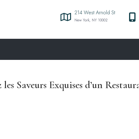
214 West Arnold St
New York, NY 10002
 les Saveurs Exquises d’un Restaura