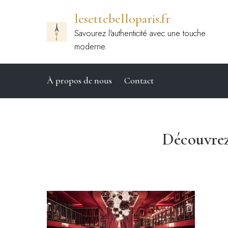
Passer
lesettebelloparis.fr
au
contenu
Savourez l'authenticité avec une touche
moderne.
À propos de nous
Contact
Découvrez