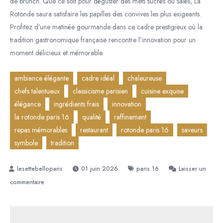
de brunch. Que ce soit pour déguster des mets sucrés ou salés, La
Rotonde saura satisfaire les papilles des convives les plus exigeants.
Profitez d’une matinée gourmande dans ce cadre prestigieux où la
tradition gastronomique française rencontre l’innovation pour un
moment délicieux et mémorable.
ambiance élégante
cadre idéal
chaleureuse
chefs talentueux
classicisme parisien
cuisine exquise
élégance
ingrédients frais
innovation
la rotonde paris 16
qualité
raffinement
repas mémorables
restaurant
rotonde paris 16
saveurs
symbole
tradition
01 juin 2026
paris 16
Laisser un
sur
commentaire
Découvrez
l’Élégance
de