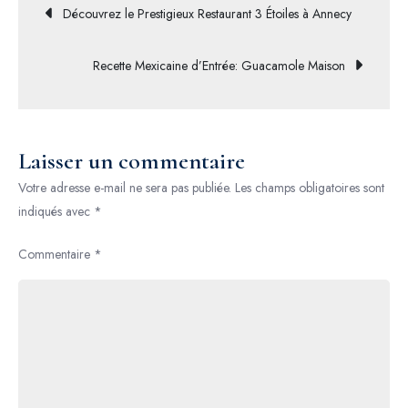
Navigation
Découvrez le Prestigieux Restaurant 3 Étoiles à Annecy
La
Rotonde
de
Recette Mexicaine d’Entrée: Guacamole Maison
Paris
16
l’article
Laisser un commentaire
Votre adresse e-mail ne sera pas publiée.
Les champs obligatoires sont
indiqués avec
*
Commentaire
*