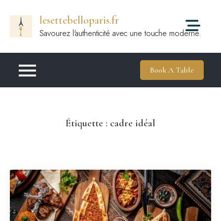
Passer
lesettebelloparis.fr
au
contenu
Savourez l'authenticité avec une touche moderne.
Book A Table
Étiquette :
cadre idéal