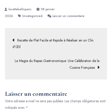
08 janvier
sur
2026
Uncategorized
Laisser un commentaire
Découvrez
l’Excellence
Culinaire
Navigation
Recette de Plat Facile et Rapide à Réaliser en un Clin
des
d’Œil
Restaurants
de
Gastronomiques
La Magie du Repas Gastronomique: Une Célébration de la
en
l’article
Cuisine Française
Haute-
Savoie
Laisser un commentaire
Votre adresse e-mail ne sera pas publiée.
Les champs obligatoires sont
indiqués avec
*