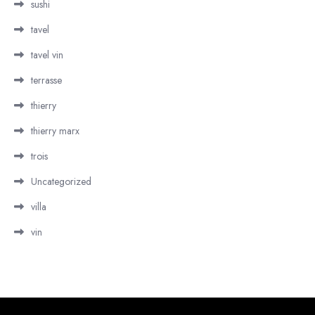
sushi
tavel
tavel vin
terrasse
thierry
thierry marx
trois
Uncategorized
villa
vin