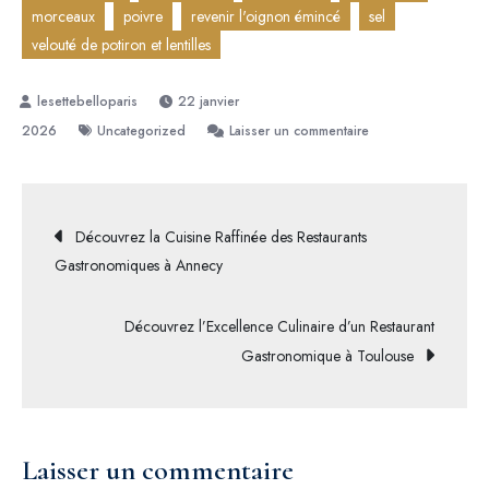
morceaux
poivre
revenir l'oignon émincé
sel
velouté de potiron et lentilles
22 janvier
sur
2026
Uncategorized
Laisser un commentaire
Délicieuse
Recette
Végétarienne
Navigation
Découvrez la Cuisine Raffinée des Restaurants
d’Automne
Gastronomiques à Annecy
:
de
Velouté
Découvrez l’Excellence Culinaire d’un Restaurant
de
l’article
Gastronomique à Toulouse
Potiron
et
Lentilles
Laisser un commentaire