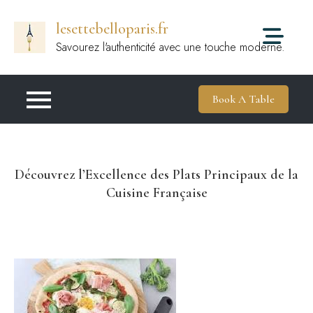
Passer
lesettebelloparis.fr
au
contenu
Savourez l'authenticité avec une touche moderne.
Book A Table
Découvrez l’Excellence des Plats Principaux de la
Cuisine Française