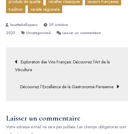
produits de qualité
recettes classiques
saveurs françaises
tradition
variété régionale
29 octobre
sur
2025
Uncategorized
Laisser un commentaire
Découvrez
l’Excellence
des
Navigation
Exploration des Vins Français: Découvrez l’Art de la
Plats
Viticulture
Principaux
de
de
Découvrez l’Excellence de la Gastronomie Parisienne
la
l’article
Cuisine
Française
Laisser un commentaire
Votre adresse e-mail ne sera pas publiée.
Les champs obligatoires sont