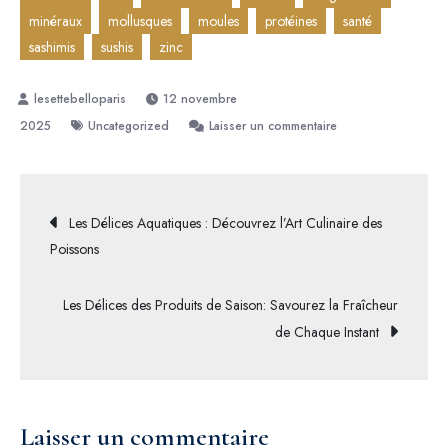
minéraux
mollusques
moules
protéines
santé
sashimis
sushis
zinc
12 novembre
sur
2025
Uncategorized
Laisser un commentaire
Découvrez
les
Délices
Navigation
Les Délices Aquatiques : Découvrez l’Art Culinaire des
des
Poissons
Fruits
de
de
Les Délices des Produits de Saison: Savourez la Fraîcheur
Mer
l’article
de Chaque Instant
:
Une
Ode
à
Laisser un commentaire
la