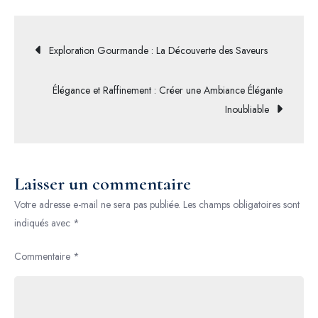
Contemporaine
:
Navigation
Exploration Gourmande : La Découverte des Saveurs
L’Art
du
de
Élégance et Raffinement : Créer une Ambiance Élégante
Raffinement
Inoubliable
Moderne
l’article
Laisser un commentaire
Votre adresse e-mail ne sera pas publiée.
Les champs obligatoires sont
indiqués avec
*
Commentaire
*