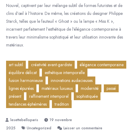
Nouvel, captivent par leur mélange subtil de formes futuristes et de
clins d’œil à l’histoire. De même, les créations du designer Philippe
Starck, telles que le fauteuil « Ghost » ou la lampe « Miss K »,
incarnent parfaitement l’esthétique de l’élégance contemporaine à
travers leur minimalisme sophistiqué et leur utilisation innovante des
matériaux.
art subtil
créativité avant-gardiste
élégance contemporaine
équilibre délicat
esthétique intemporelle
fusion harmonieuse
innovations audacieuses
lignes épurées
matériaux luxueux
modernité
passé
présent
raffinement intemporel
sophistiquée
tendances éphémères
tradition
19 novembre
sur
2025
Uncategorized
Laisser un commentaire
Élégance