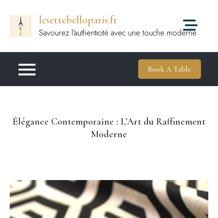
Passer
lesettebelloparis.fr
au
contenu
Savourez l'authenticité avec une touche moderne.
Book A Table
Élégance Contemporaine : L’Art du Raffinement
Moderne