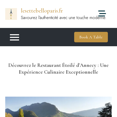
Passer
lesettebelloparis.fr
au
contenu
Savourez l'authenticité avec une touche moderne.
Book A Table
Découvrez le Restaurant Étoilé d’Annecy : Une
Expérience Culinaire Exceptionnelle