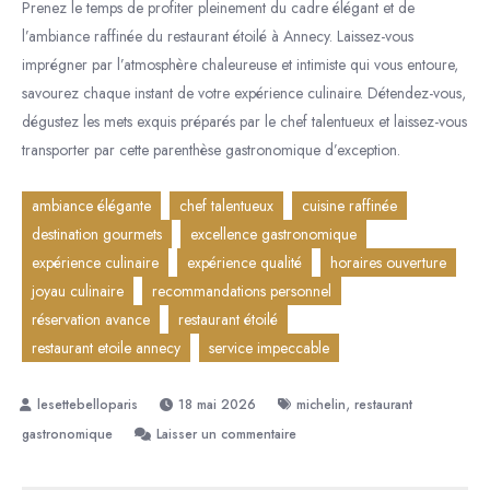
Prenez le temps de profiter pleinement du cadre élégant et de
l’ambiance raffinée du restaurant étoilé à Annecy. Laissez-vous
imprégner par l’atmosphère chaleureuse et intimiste qui vous entoure,
savourez chaque instant de votre expérience culinaire. Détendez-vous,
dégustez les mets exquis préparés par le chef talentueux et laissez-vous
transporter par cette parenthèse gastronomique d’exception.
ambiance élégante
chef talentueux
cuisine raffinée
destination gourmets
excellence gastronomique
expérience culinaire
expérience qualité
horaires ouverture
joyau culinaire
recommandations personnel
réservation avance
restaurant étoilé
restaurant etoile annecy
service impeccable
,
18 mai 2026
michelin
restaurant
sur
gastronomique
Laisser un commentaire
Découvrez
le