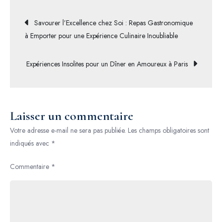
Restaurant
Navigation
Savourer l’Excellence chez Soi : Repas Gastronomique
Étoilé
à Emporter pour une Expérience Culinaire Inoubliable
d’Annecy
de
:
Expériences Insolites pour un Dîner en Amoureux à Paris
Une
l’article
Expérience
Culinaire
Exceptionnelle
Laisser un commentaire
Votre adresse e-mail ne sera pas publiée.
Les champs obligatoires sont
indiqués avec
*
Commentaire
*