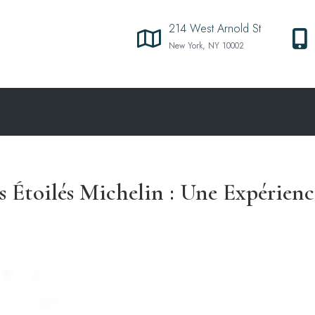
214 West Arnold St
New York, NY 10002
s Étoilés Michelin : Une Expérien