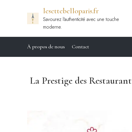
Passer
lesettebelloparis.fr
au
contenu
Savourez l'authenticité avec une touche
moderne.
À propos de nous
Contact
La Prestige des Restaurant