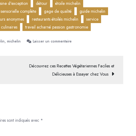
isine d'exception
détour
étoile michelin
 sensorielle complète
gage de qualité
guide michelin
eurs anonymes
restaurants étoilés michelin
service
 culinaires
travail acharné passion gastronomie
,
sur
lin
michelin
Laisser un commentaire
La
Prestige
des
Découvrez ces Recettes Végétariennes Faciles et
Restaurants
Délicieuses à Essayer chez Vous
Étoilés
Michelin
:
Une
Expérience
Culinaire
ires sont indiqués avec
*
Exceptionnelle