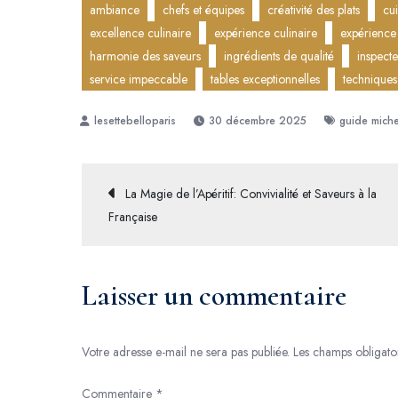
ambiance
chefs et équipes
créativité des plats
cu
excellence culinaire
expérience culinaire
expérience
harmonie des saveurs
ingrédients de qualité
inspect
service impeccable
tables exceptionnelles
techniques
30 décembre 2025
guide miche
Navigation
La Magie de l’Apéritif: Convivialité et Saveurs à la
Française
de
l’article
Laisser un commentaire
Votre adresse e-mail ne sera pas publiée.
Les champs obligato
Commentaire
*