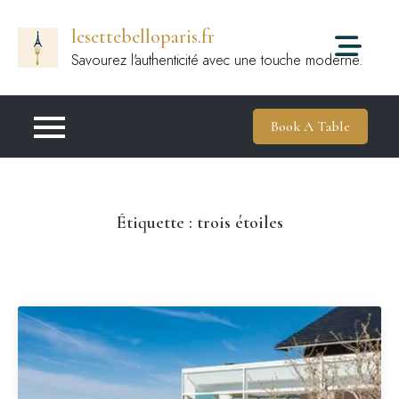
Passer
lesettebelloparis.fr
au
contenu
Savourez l'authenticité avec une touche moderne.
Book A Table
Étiquette :
trois étoiles