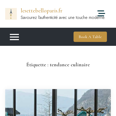
Passer
lesettebelloparis.fr
au
contenu
Savourez l'authenticité avec une touche moderne.
Book A Table
Étiquette :
tendance culinaire