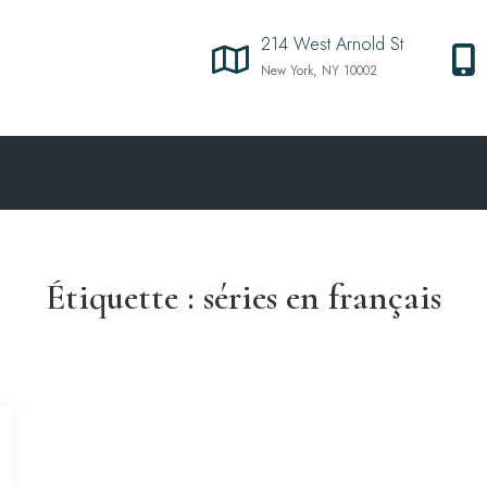
214 West Arnold St
New York, NY 10002
Étiquette :
séries en français