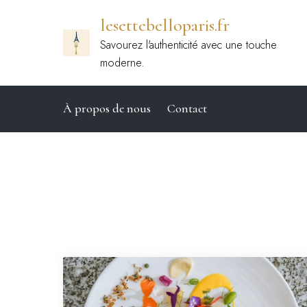
Passer
lesettebelloparis.fr
au
contenu
Savourez l'authenticité avec une touche
moderne.
À propos de nous
Contact