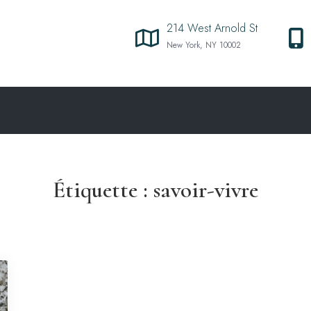
214 West Arnold St
New York, NY 10002
Étiquette :
savoir-vivre