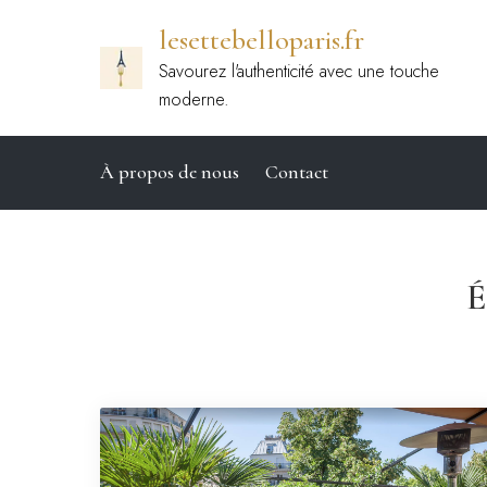
Passer
lesettebelloparis.fr
au
contenu
Savourez l'authenticité avec une touche
moderne.
À propos de nous
Contact
É