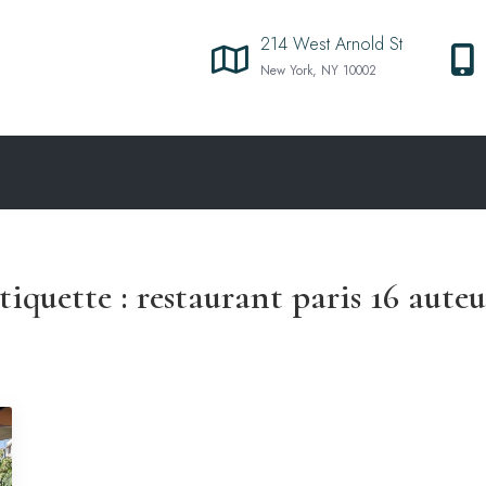
214 West Arnold St
New York, NY 10002
tiquette :
restaurant paris 16 auteu