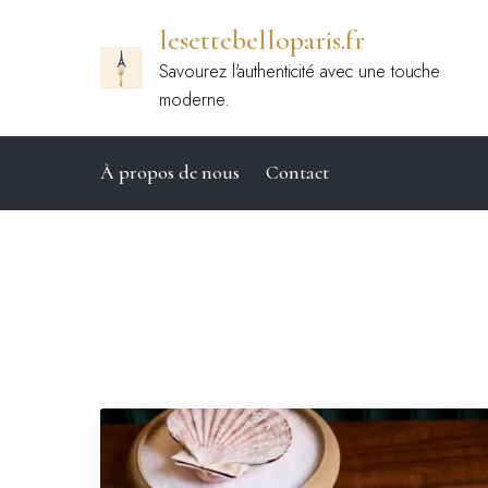
Passer
lesettebelloparis.fr
au
contenu
Savourez l'authenticité avec une touche
moderne.
À propos de nous
Contact