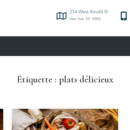
214 West Arnold St
New York, NY 10002
Étiquette :
plats délicieux