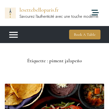
Passer
lesettebelloparis.fr
au
contenu
Savourez l'authenticité avec une touche moderne.
Book A Table
Étiquette :
piment jalapeño