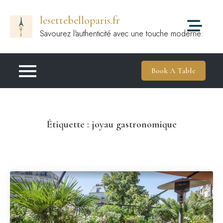
Passer
lesettebelloparis.fr
au
contenu
Savourez l'authenticité avec une touche moderne.
Book A Table
Étiquette :
joyau gastronomique