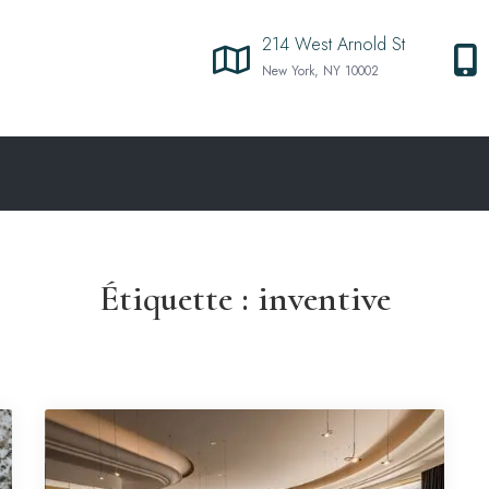
214 West Arnold St
New York, NY 10002
Étiquette :
inventive