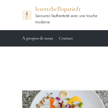
Passer
lesettebelloparis.fr
au
contenu
Savourez l'authenticité avec une touche
moderne.
À propos de nous
Contact