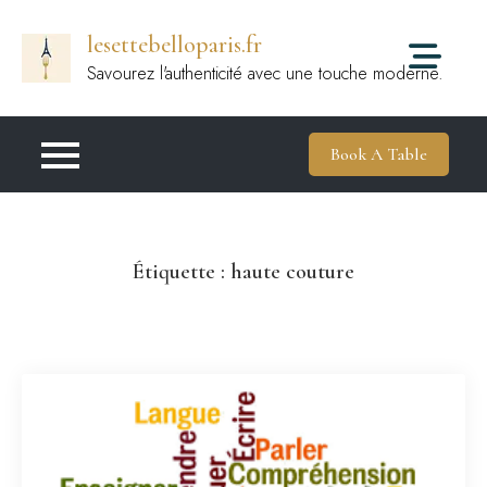
Passer
lesettebelloparis.fr
au
contenu
Savourez l'authenticité avec une touche moderne.
Book A Table
Étiquette :
haute couture