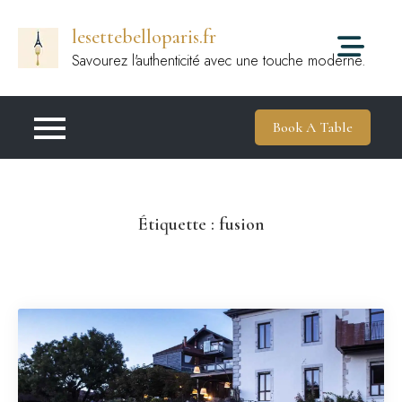
Passer
lesettebelloparis.fr
au
contenu
Savourez l'authenticité avec une touche moderne.
Book A Table
Étiquette :
fusion