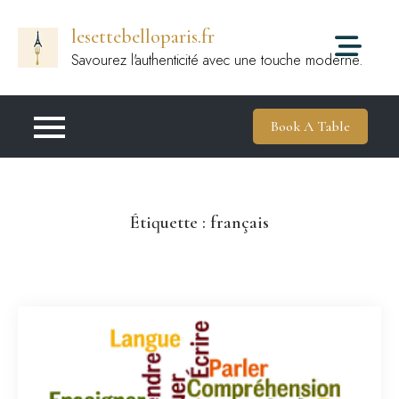
Passer
lesettebelloparis.fr
au
contenu
Savourez l'authenticité avec une touche moderne.
Book A Table
Étiquette :
français