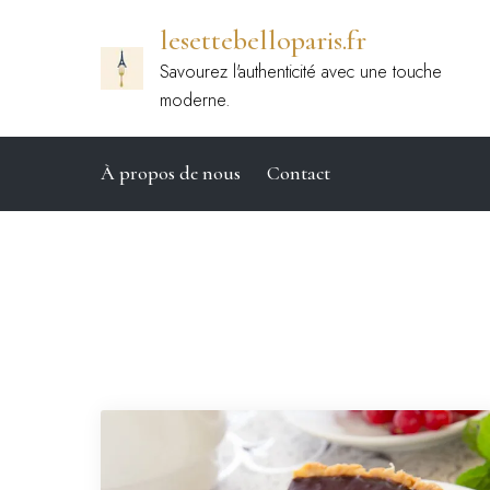
Passer
lesettebelloparis.fr
au
contenu
Savourez l'authenticité avec une touche
moderne.
À propos de nous
Contact