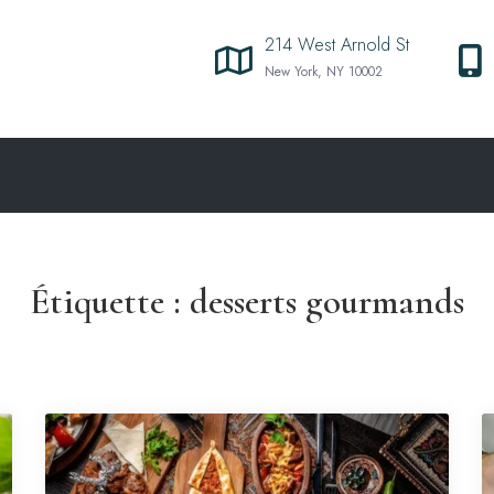
214 West Arnold St
New York, NY 10002
Étiquette :
desserts gourmands