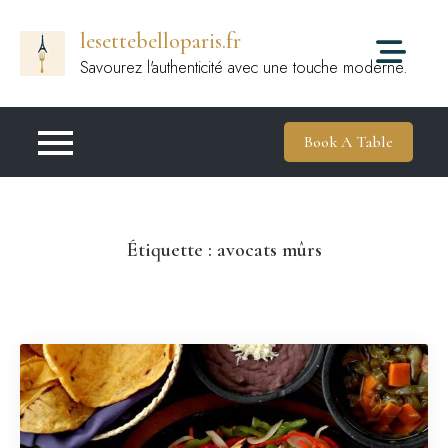
Passer
lesettebelloparis.fr
au
contenu
Savourez l'authenticité avec une touche moderne.
Book A Table
Étiquette :
avocats mûrs