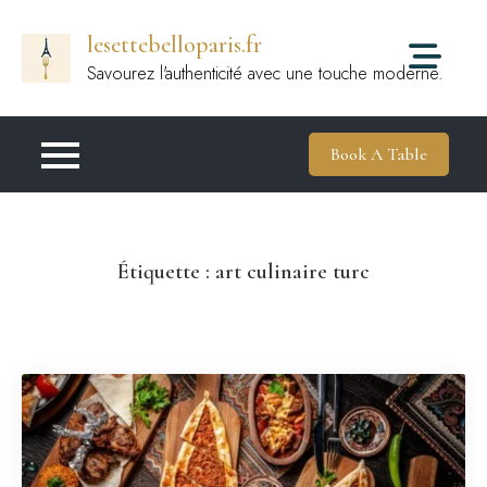
Passer
lesettebelloparis.fr
au
contenu
Savourez l'authenticité avec une touche moderne.
Book A Table
Étiquette :
art culinaire turc