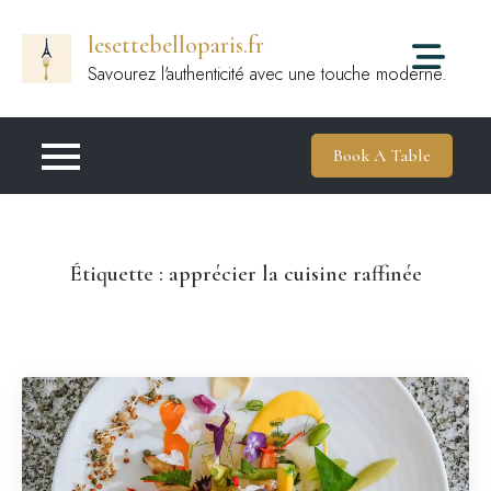
Passer
lesettebelloparis.fr
au
contenu
Savourez l'authenticité avec une touche moderne.
Book A Table
Étiquette :
apprécier la cuisine raffinée