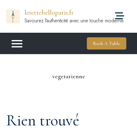
Passer
lesettebelloparis.fr
au
contenu
Savourez l'authenticité avec une touche moderne.
Book A Table
vegetarienne
Rien trouvé